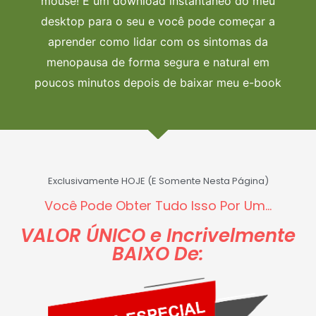
mouse!
É um download instantâneo do meu
desktop para o seu e você pode começar a
aprender como lidar com os sintomas da
menopausa de forma segura e natural em
poucos minutos depois de baixar meu e-book
Exclusivamente HOJE (E Somente Nesta Página)
Você Pode Obter Tudo Isso Por Um...
VALOR ÚNICO e Incrivelmente
BAIXO De: