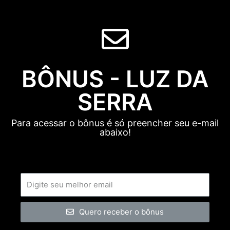
BÔNUS - LUZ DA
SERRA
Para acessar o bônus é só preencher seu e-mail
abaixo!
Quero receber o bônus